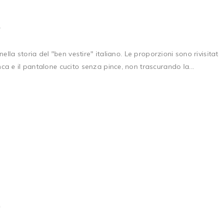
3
lla storia del "ben vestire" italiano. Le proporzioni sono rivisitat
a e il pantalone cucito senza pince, non trascurando la...
2