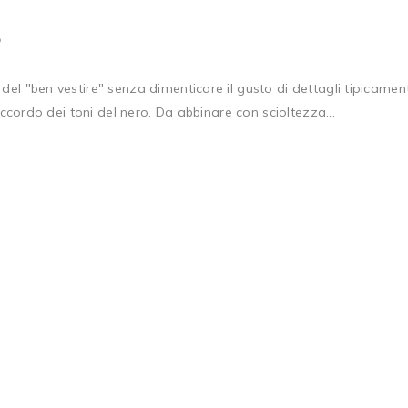
8
del "ben vestire" senza dimenticare il gusto di dettagli tipicamen
 accordo dei toni del nero. Da abbinare con scioltezza...
7