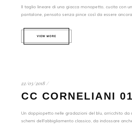
Il taglio lineare di una giacca monopetto, cucita con un 
pantalone, pensato senza pince così da essere ancora
VIEW MORE
22/03/2018
CC CORNELIANI 0
Un doppiopetto nelle gradazioni del blu, arricchito da 
schemi dell'abbigliamento classico, da indossare anche