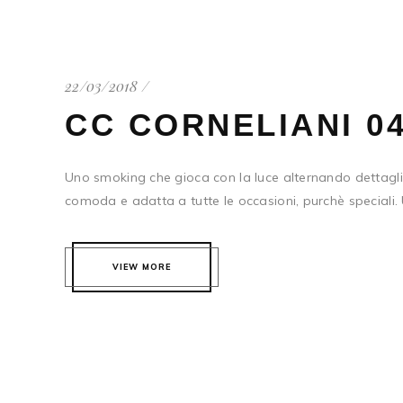
22/03/2018
CC CORNELIANI 0
Uno smoking che gioca con la luce alternando dettagli i
comoda e adatta a tutte le occasioni, purchè speciali.
VIEW MORE