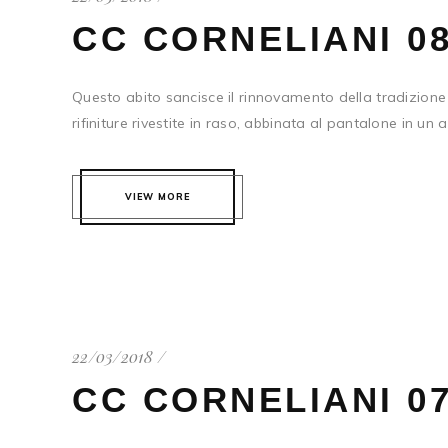
CC CORNELIANI 0
Questo abito sancisce il rinnovamento della tradizione 
rifiniture rivestite in raso, abbinata al pantalone in un
VIEW MORE
22/03/2018
CC CORNELIANI 0